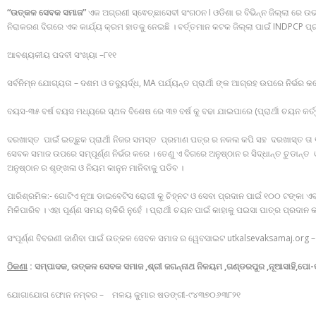
“
ଉତ୍କଳ
ସେବକ
ସମାଜ
”
ଏକ ଅଗ୍ରଣୀ ସ୍ଵେଚ୍ଛାସେବୀ ସଂଗଠନ I ଓଡିଶା ର ବିଭିନ୍ନ ଜିଲ୍ଲା ରେ ଉଭୟ
ନିରାକରଣ ଦିଗରେ ଏକ କାର୍ଯ୍ୟ କ୍ରମ ହାତକୁ ନେଇଛି । ବର୍ତ୍ତମାନ କଟକ ଜିଲ୍ଲା ପାଇଁ INDPCP 
ଆବଶ୍ୟକୀୟ ପଦବୀ ସଂଖ୍ୟା –୮୧୧
ସର୍ବନିମ୍ନ ଯୋଗ୍ୟତା – ଦଶମ ଓ ତଦ୍ୟୁର୍ଦ୍ଧ, MA ପର୍ଯ୍ୟନ୍ତ ପ୍ରାର୍ଥୀ ଙ୍କ ଆଗ୍ରହ ଉପରେ ନିର୍ଭର କ
ବୟସ-୩୫ ବର୍ଷ ବୟସ ମଧ୍ୟରେ ସ୍ଥଳ ବିଶେଷ ରେ ୩୭ ବର୍ଷ କୁ ବଢା ଯାଇପାରେ (ପ୍ରାର୍ଥୀ ଚୟନ କର୍ତ୍ତା
ଦରଖାସ୍ତ ପାଇଁ ଇଚ୍ଛୁକ ପ୍ରାର୍ଥୀ ନିଜର ସମସ୍ତ ପ୍ରମାଣ ପତ୍ର ର ନକଲ କପି ସହ ଦରଖାସ୍ତ ତା 
ସେବକ ସମାଜ ଉପରେ ସମ୍ପୂର୍ଣ୍ଣ ନିର୍ଭର କରେ । ତେଣୁ ଏ ଦିଗରେ ଅନୁଷ୍ଠାନ ର ସିଦ୍ଧାନ୍ତ ଚୁଡାନ୍ତ ଓ
ଅନୁଷ୍ଠାନ ର ଶୃଙ୍ଖଳା ଓ ନିୟମ କାନୁନ ମାନିବାକୁ ପଡିବ ।
ପାରିଶ୍ରମିକ:- ଗୋଟିଏ ନୂଆ ଡାଇବେଟିସ ରୋଗୀ କୁ ଚିହ୍ନଟ ଓ ସେବା ପ୍ରଦାନ ପାଇଁ ୧୦୦ ଟଙ୍କା ଏ
ମିଳିପାରିବ । ଏହା ପୂର୍ଣ୍ଣ ସମୟ ଚାକିରି ନୁହେଁ । ପ୍ରାର୍ଥୀ ଚୟନ ପାଇଁ କାହାକୁ ପଇସା ପାତ୍ର ପ୍ରଦାନ କର
ସଂପୂର୍ଣ୍ଣ ବିବରଣୀ ଜାଣିବା ପାଇଁ ଉତ୍କଳ ସେବକ ସମାଜ ର ୱେବସାଇଟ utkalsevaksamaj.org –
ଠିକଣା
:
ସମ୍ପାଦକ
, ଉତ୍କଳ ସେବକ ସମାଜ ,ଶ୍ରୀ ଜଗନ୍ନାଥ ନିଳୟମ ,ଗଣ୍ଡରପୁର ,ନୂଆସାହି,ପ
ଯୋଗାଯୋଗ ଫୋନ ନମ୍ବର – ମଳୟ କୁମାର ଷଡଙ୍ଗୀ-୯୪୩୭୦୬୩୮୨୧