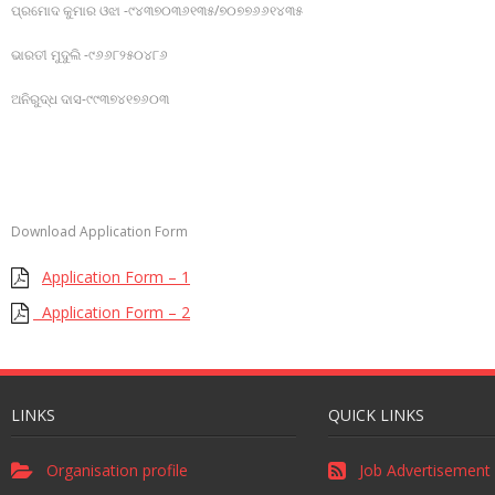
ପ୍ରମୋଦ କୁମାର ଓଝା -୯୪୩୭୦୩୬୧୩୫/୭୦୭୭୬୬୧୪୩୫
ଭାରତୀ ମୁଦୁଲି -୯୬୬୮୨୫୦୪୮୬
ଅନିରୁଦ୍ଧ ଦାସ-୯୯୩୭୪୧୭୬୦୩
Download Application Form
Application Form – 1
Application Form – 2
LINKS
QUICK LINKS
Organisation profile
Job Advertisement