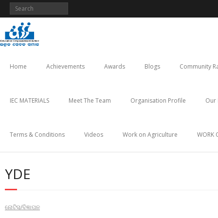
Skip
to
content
Home
Achievements
Awards
Blogs
Community Ra
IEC MATERIALS
Meet The Team
Organisation Profile
Our 
Terms & Conditions
Videos
Work on Agriculture
WORK 
YDE
ନୋଟିସ/ବିଜ୍ଞାପନ